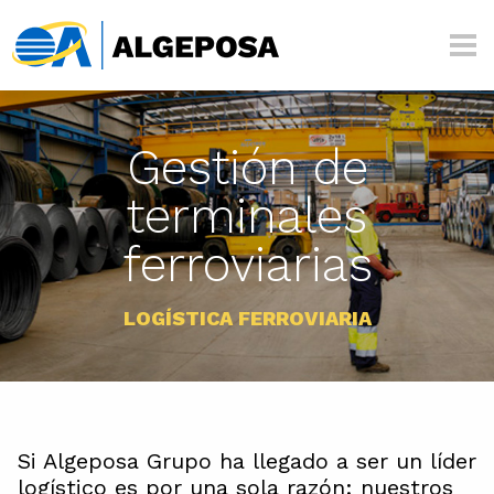
Pasar al contenido principal
Algeposa
Gestión de
terminales
ferroviarias
LOGÍSTICA FERROVIARIA
Si Algeposa Grupo ha llegado a ser un líder
logístico es por una sola razón: nuestros