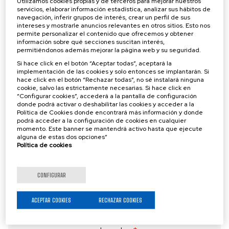
Utilizamos cookies propias y de terceros para mejorar nuestros
servicios, elaborar información estadística, analizar sus hábitos de
Empresa
navegación, inferir grupos de interés, crear un perfil de sus
intereses y mostrarle anuncios relevantes en otros sitios. Esto nos
permite personalizar el contenido que ofrecemos y obtener
información sobre qué secciones suscitan interés,
Teléfono
*
permitiéndonos además mejorar la página web y su seguridad.
Si hace click en el botón “Aceptar todas”, aceptará la
implementación de las cookies y solo entonces se implantarán. Si
Email
*
hace click en el botón “Rechazar todas”, no sé instalará ninguna
cookie, salvo las estrictamente necesarias. Si hace click en
“Configurar cookies”, accederá a la pantalla de configuración
donde podrá activar o deshabilitar las cookies y acceder a la
Política de Cookies donde encontrará más información y donde
Comentarios
podrá acceder a la configuración de cookies en cualquier
momento. Este banner se mantendrá activo hasta que ejecute
alguna de estas dos opciones”
Política de cookies
CONFIGURAR
Política de privacidad
*
He leído y acepto la política de privacidad
ACEPTAR COOKIES
RECHAZAR COOKIES
Anti spam: Escribe con letras el resultado de sumar