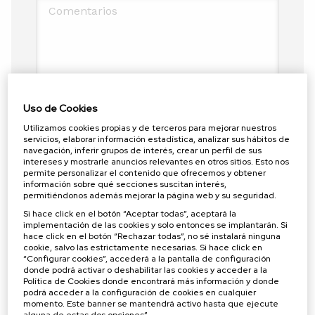
Comentarios
Política de privacidad
*
Uso de Cookies
He leído y acepto la política de privacidad
Utilizamos cookies propias y de terceros para mejorar nuestros
servicios, elaborar información estadística, analizar sus hábitos de
Anti spam: Escribe con letras el resultado de sumar
navegación, inferir grupos de interés, crear un perfil de sus
intereses y mostrarle anuncios relevantes en otros sitios. Esto nos
ocho y seis
*
permite personalizar el contenido que ofrecemos y obtener
información sobre qué secciones suscitan interés,
permitiéndonos además mejorar la página web y su seguridad.
More information?
Si hace click en el botón “Aceptar todas”, aceptará la
implementación de las cookies y solo entonces se implantarán. Si
hace click en el botón “Rechazar todas”, no sé instalará ninguna
ENVIAR FORMULARIO
cookie, salvo las estrictamente necesarias. Si hace click en
“Configurar cookies”, accederá a la pantalla de configuración
donde podrá activar o deshabilitar las cookies y acceder a la
Política de Cookies donde encontrará más información y donde
podrá acceder a la configuración de cookies en cualquier
momento. Este banner se mantendrá activo hasta que ejecute
alguna de estas dos opciones”