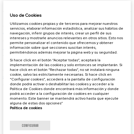
Pasaia
Uso de Cookies
Bilbao
Utilizamos cookies propias y de terceros para mejorar nuestros
servicios, elaborar información estadística, analizar sus hábitos de
Gijón
navegación, inferir grupos de interés, crear un perfil de sus
intereses y mostrarle anuncios relevantes en otros sitios. Esto nos
permite personalizar el contenido que ofrecemos y obtener
información sobre qué secciones suscitan interés,
Avilés
permitiéndonos además mejorar la página web y su seguridad.
Si hace click en el botón “Aceptar todas”, aceptará la
Huelva
implementación de las cookies y solo entonces se implantarán. Si
hace click en el botón “Rechazar todas”, no sé instalará ninguna
cookie, salvo las estrictamente necesarias. Si hace click en
Salalah
“Configurar cookies”, accederá a la pantalla de configuración
donde podrá activar o deshabilitar las cookies y acceder a la
Política de Cookies donde encontrará más información y donde
podrá acceder a la configuración de cookies en cualquier
momento. Este banner se mantendrá activo hasta que ejecute
alguna de estas dos opciones”
Terminales ferroviarias
Política de cookies
CONFIGURAR
Irún